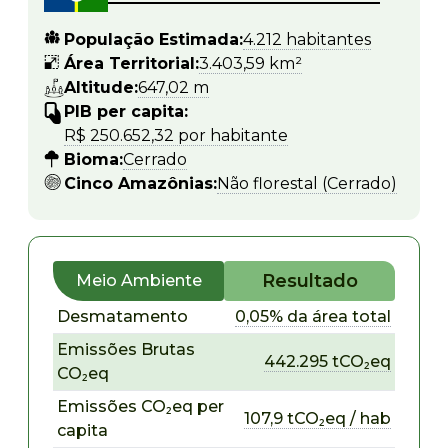
População Estimada:
4.212 habitantes
Área Territorial:
3.403,59 km²
Altitude:
647,02 m
PIB per capita:
R$ 250.652,32 por habitante
Bioma:
Cerrado
Cinco Amazônias:
Não florestal (Cerrado)
Resultado
Meio Ambiente
Desmatamento
0,05% da área total
Emissões Brutas
442.295 tCO₂eq
CO₂eq
Emissões CO₂eq per
107,9 tCO₂eq / hab
capita