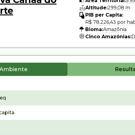
Área Territorial:
5.9
Altitude:
299,08 m
rte
PIB per Capita:
R$ 78.226,43 por ha
Bioma:
Amazônia
Cinco Amazônias:
D
 Ambiente
Result
₂eq
capita