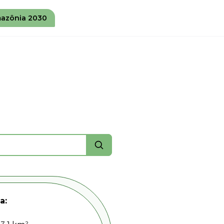
azônia 2030
a: