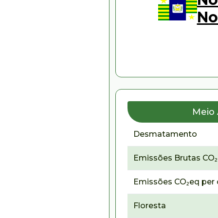
No
Meio
Desmatamento
Emissões Brutas CO
Emissões CO₂eq per 
Floresta