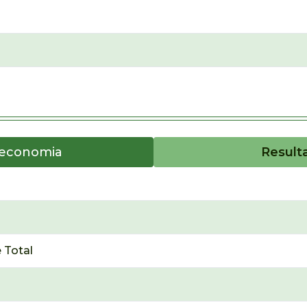
oeconomia
Result
 Total