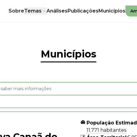
Sobre
Temas
Análises
Publicações
Municípios
Am
Municípios
População Estimad
11.771 habitantes
va Canaã do