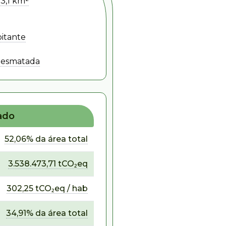
53,1 km²
bitante
esmatada
ado
52,06% da área total
3.538.473,71 tCO₂eq
302,25 tCO₂eq / hab
34,91% da área total