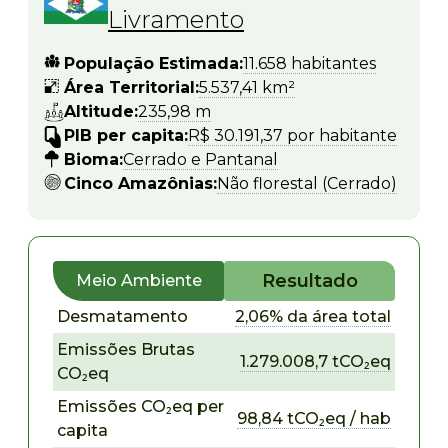
Livramento
População Estimada:
11.658 habitantes
Área Territorial:
5.537,41 km²
Altitude:
235,98 m
PIB per capita:
R$ 30.191,37 por habitante
Bioma:
Cerrado e Pantanal
Cinco Amazônias:
Não florestal (Cerrado)
Resultado
Meio Ambiente
Desmatamento
2,06% da área total
Emissões Brutas
1.279.008,7 tCO₂eq
CO₂eq
Emissões CO₂eq per
98,84 tCO₂eq / hab
capita