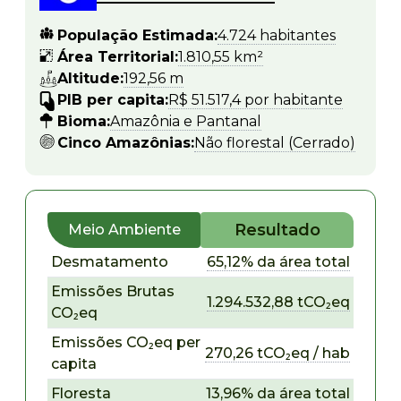
População Estimada:
4.724 habitantes
Área Territorial:
1.810,55 km²
Altitude:
192,56 m
PIB per capita:
R$ 51.517,4 por habitante
Bioma:
Amazônia e Pantanal
Cinco Amazônias:
Não florestal (Cerrado)
Resultado
Meio Ambiente
Desmatamento
65,12% da área total
Emissões Brutas
1.294.532,88 tCO₂eq
CO₂eq
Emissões CO₂eq per
270,26 tCO₂eq / hab
capita
Floresta
13,96% da área total