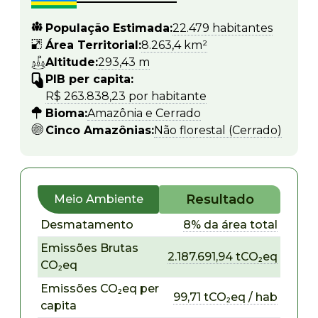
População Estimada:
22.479 habitantes
Área Territorial:
8.263,4 km²
Altitude:
293,43 m
PIB per capita:
R$ 263.838,23 por habitante
Bioma:
Amazônia e Cerrado
Cinco Amazônias:
Não florestal (Cerrado)
Resultado
Meio Ambiente
Desmatamento
8% da área total
Emissões Brutas
2.187.691,94 tCO₂eq
CO₂eq
Emissões CO₂eq per
99,71 tCO₂eq / hab
capita