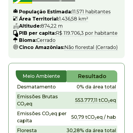
População Estimada:
11.571 habitantes
Área Territorial:
1.436,58 km²
Altitude:
874,22 m
PIB per capita:
R$ 119.706,3 por habitante
Bioma:
Cerrado
Cinco Amazônias:
Não florestal (Cerrado)
Resultado
Meio Ambiente
Desmatamento
0% da área total
Emissões Brutas
553.777,11 tCO₂eq
CO₂eq
Emissões CO₂eq per
50,79 tCO₂eq / hab
capita
Floresta
30,28% da área total