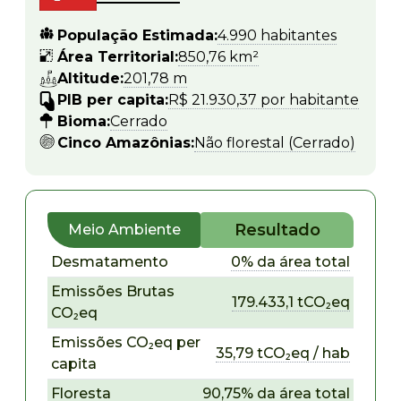
População Estimada:
4.990 habitantes
Área Territorial:
850,76 km²
Altitude:
201,78 m
PIB per capita:
R$ 21.930,37 por habitante
Bioma:
Cerrado
Cinco Amazônias:
Não florestal (Cerrado)
Resultado
Meio Ambiente
Desmatamento
0% da área total
Emissões Brutas
179.433,1 tCO₂eq
CO₂eq
Emissões CO₂eq per
35,79 tCO₂eq / hab
capita
Floresta
90,75% da área total