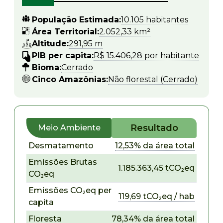
População Estimada:
10.105 habitantes
Área Territorial:
2.052,33 km²
Altitude:
291,95 m
PIB per capita:
R$ 15.406,28 por habitante
Bioma:
Cerrado
Cinco Amazônias:
Não florestal (Cerrado)
Resultado
Meio Ambiente
Desmatamento
12,53% da área total
Emissões Brutas
1.185.363,45 tCO₂eq
CO₂eq
Emissões CO₂eq per
119,69 tCO₂eq / hab
capita
Floresta
78,34% da área total