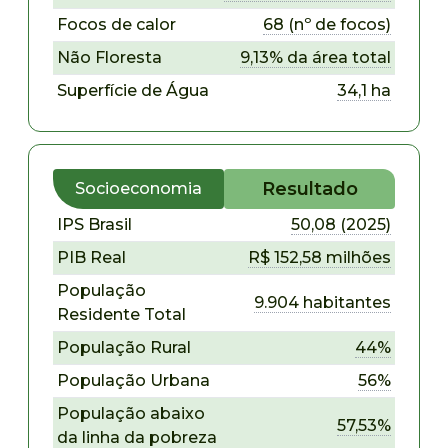
Focos de calor
68 (nº de focos)
Não Floresta
9,13% da área total
Superfície de Água
34,1 ha
Resultado
Socioeconomia
IPS Brasil
50,08 (2025)
PIB Real
R$ 152,58 milhões
População
9.904 habitantes
Residente Total
População Rural
44%
População Urbana
56%
População abaixo
57,53%
da linha da pobreza