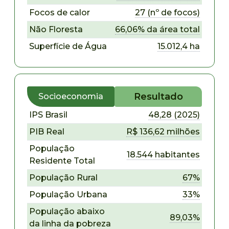
Focos de calor
27 (nº de focos)
Não Floresta
66,06% da área total
Superfície de Água
15.012,4 ha
Resultado
Socioeconomia
IPS Brasil
48,28 (2025)
PIB Real
R$ 136,62 milhões
População
18.544 habitantes
Residente Total
População Rural
67%
População Urbana
33%
População abaixo
89,03%
da linha da pobreza