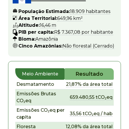
População Estimada:
18.909 habitantes
Área Territorial:
649,96 km²
Altitude:
16,46 m
PIB per capita:
R$ 7.367,08 por habitante
Bioma:
Amazônia
Cinco Amazônias:
Não florestal (Cerrado)
Resultado
Meio Ambiente
Desmatamento
21,87% da área total
Emissões Brutas
659.480,55 tCO₂eq
CO₂eq
Emissões CO₂eq per
35,56 tCO₂eq / hab
capita
Floresta
12,08% da área total