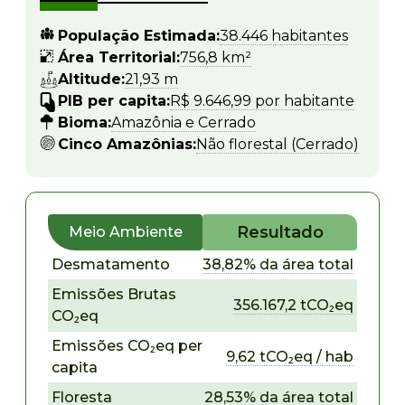
População Estimada:
38.446 habitantes
Área Territorial:
756,8 km²
Altitude:
21,93 m
PIB per capita:
R$ 9.646,99 por habitante
Bioma:
Amazônia e Cerrado
Cinco Amazônias:
Não florestal (Cerrado)
Resultado
Meio Ambiente
Desmatamento
38,82% da área total
Emissões Brutas
356.167,2 tCO₂eq
CO₂eq
Emissões CO₂eq per
9,62 tCO₂eq / hab
capita
Floresta
28,53% da área total