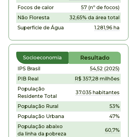
Focos de calor
57 (nº de focos)
Não Floresta
32,65% da área total
Superfície de Água
1.281,96 ha
Resultado
Socioeconomia
IPS Brasil
54,52 (2025)
PIB Real
R$ 357,28 milhões
População
37.035 habitantes
Residente Total
População Rural
53%
População Urbana
47%
População abaixo
60,7%
da linha da pobreza