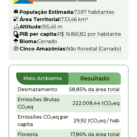
População Estimada:
7.597 habitantes
Área Territorial:
733,46 km²
Altitude:
155,45 m
PIB per capita:
R$ 16.861,82 por habitante
Bioma:
Cerrado
Cinco Amazônias:
Não florestal (Cerrado)
Resultado
Meio Ambiente
Desmatamento
58,85% da área total
Emissões Brutas
222.008,44 tCO₂eq
CO₂eq
Emissões CO₂eq per
29,92 tCO₂eq / hab
capita
Floresta
17,86% da área total