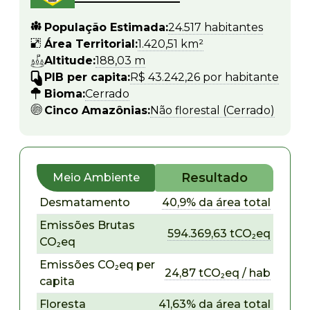
População Estimada:
24.517 habitantes
Área Territorial:
1.420,51 km²
Altitude:
188,03 m
PIB per capita:
R$ 43.242,26 por habitante
Bioma:
Cerrado
Cinco Amazônias:
Não florestal (Cerrado)
Resultado
Meio Ambiente
Desmatamento
40,9% da área total
Emissões Brutas
594.369,63 tCO₂eq
CO₂eq
Emissões CO₂eq per
24,87 tCO₂eq / hab
capita
Floresta
41,63% da área total