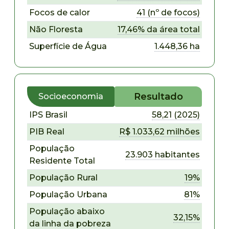
Focos de calor
41 (nº de focos)
Não Floresta
17,46% da área total
Superfície de Água
1.448,36 ha
Resultado
Socioeconomia
IPS Brasil
58,21 (2025)
PIB Real
R$ 1.033,62 milhões
População
23.903 habitantes
Residente Total
População Rural
19%
População Urbana
81%
População abaixo
32,15%
da linha da pobreza