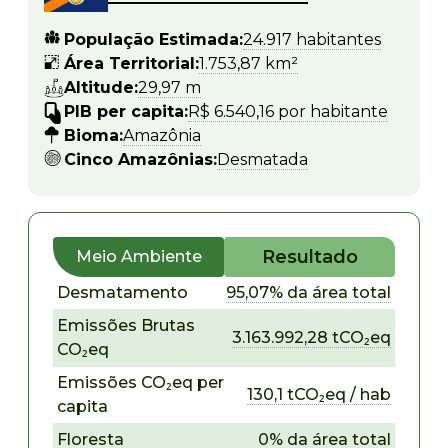
População Estimada:
24.917 habitantes
Área Territorial:
1.753,87 km²
Altitude:
29,97 m
PIB per capita:
R$ 6.540,16 por habitante
Bioma:
Amazônia
Cinco Amazônias:
Desmatada
Resultado
Meio Ambiente
Desmatamento
95,07% da área total
Emissões Brutas
3.163.992,28 tCO₂eq
CO₂eq
Emissões CO₂eq per
130,1 tCO₂eq / hab
capita
Floresta
0% da área total