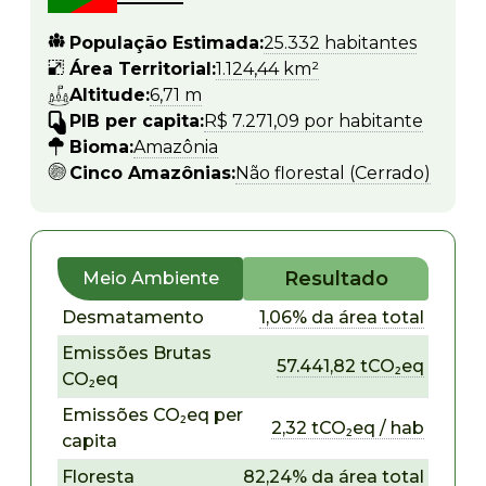
População Estimada:
25.332 habitantes
Área Territorial:
1.124,44 km²
Altitude:
6,71 m
PIB per capita:
R$ 7.271,09 por habitante
Bioma:
Amazônia
Cinco Amazônias:
Não florestal (Cerrado)
Resultado
Meio Ambiente
Desmatamento
1,06% da área total
Emissões Brutas
57.441,82 tCO₂eq
CO₂eq
Emissões CO₂eq per
2,32 tCO₂eq / hab
capita
Floresta
82,24% da área total