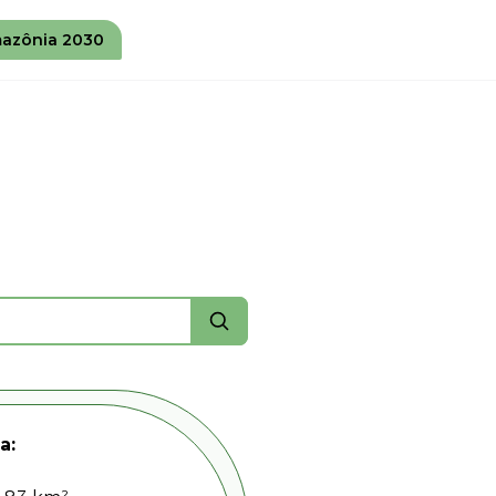
azônia 2030
a: