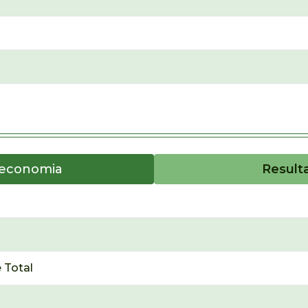
oeconomia
Result
 Total