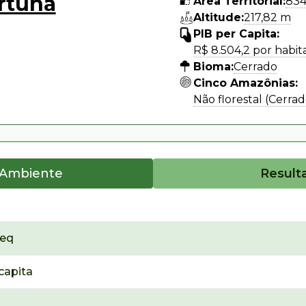
rtuna
Área Territorial:
834
Altitude:
217,82 m
PIB per Capita:
R$ 8.504,2 por habit
Bioma:
Cerrado
Cinco Amazônias:
Não florestal (Cerrad
 Ambiente
Result
₂eq
capita