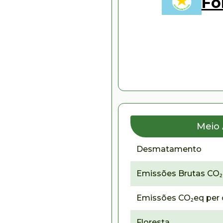
Fo
Meio
Desmatamento
Emissões Brutas CO
Emissões CO₂eq per 
Floresta