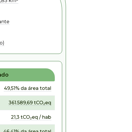
,83 km²
ante
o)
ado
49,51% da área total
361.589,69 tCO₂eq
21,3 tCO₂eq / hab
46,41% da área total