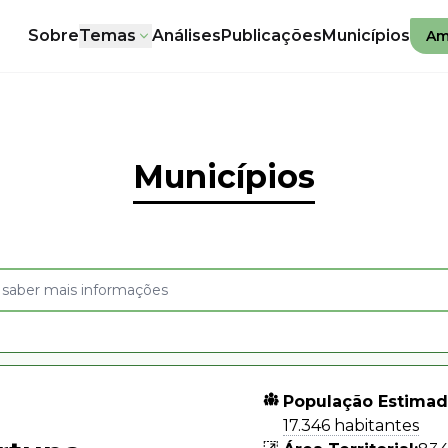
Sobre
Temas
Análises
Publicações
Municípios
Am
Municípios
População Estimad
17.346 habitantes