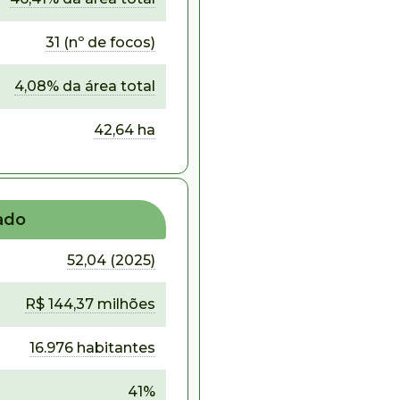
31 (nº de focos)
4,08% da área total
42,64 ha
ado
52,04 (2025)
R$ 144,37 milhões
16.976 habitantes
41%