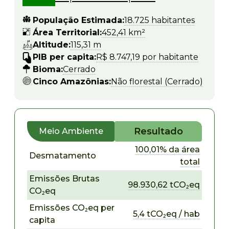
População Estimada:
18.725 habitantes
Área Territorial:
452,41 km²
Altitude:
115,31 m
PIB per capita:
R$ 8.747,19 por habitante
Bioma:
Cerrado
Cinco Amazônias:
Não florestal (Cerrado)
Resultado
Meio Ambiente
100,01% da área
Desmatamento
total
Emissões Brutas
98.930,62 tCO₂eq
CO₂eq
Emissões CO₂eq per
5,4 tCO₂eq / hab
capita