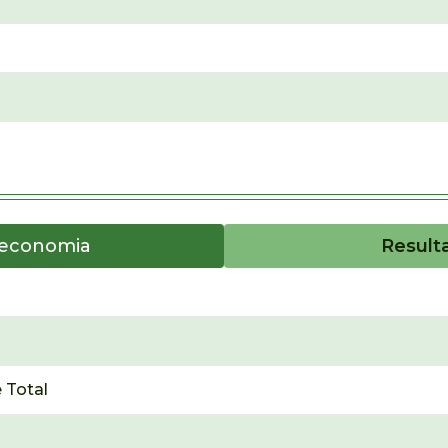
oeconomia
Result
 Total