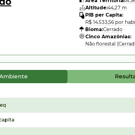
dó
Área Territorial:
4.3
Altitude:
44,27 m
PIB per Capita:
R$ 14.533,56 por hab
Bioma:
Cerrado
Cinco Amazônias:
Não florestal (Cerrad
 Ambiente
Result
₂eq
capita