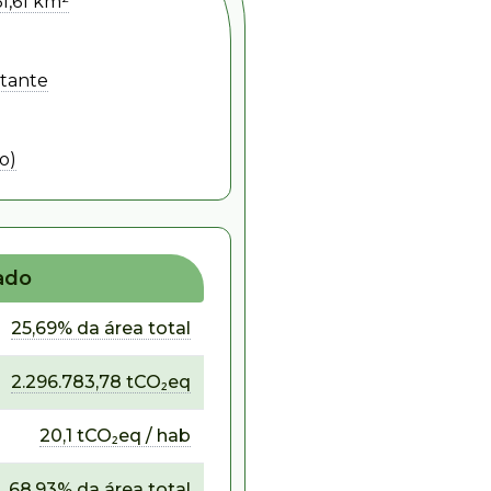
61,61 km²
itante
o)
ado
25,69% da área total
2.296.783,78 tCO₂eq
20,1 tCO₂eq / hab
68,93% da área total