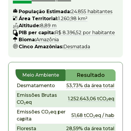
População Estimada:
24.855 habitantes
Área Territorial:
1.260,98 km²
Altitude:
8,89 m
PIB per capita:
R$ 8.396,52 por habitante
Bioma:
Amazônia
Cinco Amazônias:
Desmatada
Resultado
Meio Ambiente
Desmatamento
53,73% da área total
Emissões Brutas
1.252.643,06 tCO₂eq
CO₂eq
Emissões CO₂eq per
51,68 tCO₂eq / hab
capita
Floresta
28,59% da área total