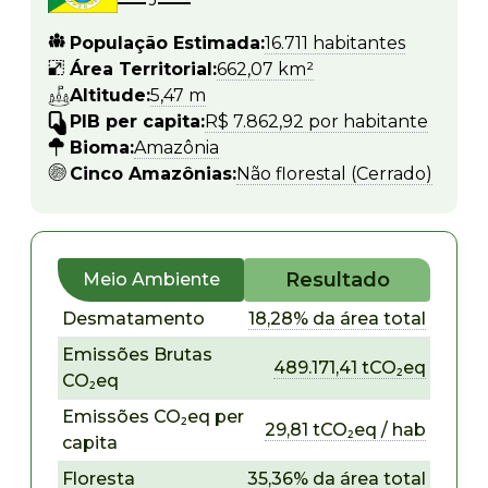
População Estimada:
16.711 habitantes
Área Territorial:
662,07 km²
Altitude:
5,47 m
PIB per capita:
R$ 7.862,92 por habitante
Bioma:
Amazônia
Cinco Amazônias:
Não florestal (Cerrado)
Resultado
Meio Ambiente
Desmatamento
18,28% da área total
Emissões Brutas
489.171,41 tCO₂eq
CO₂eq
Emissões CO₂eq per
29,81 tCO₂eq / hab
capita
Floresta
35,36% da área total