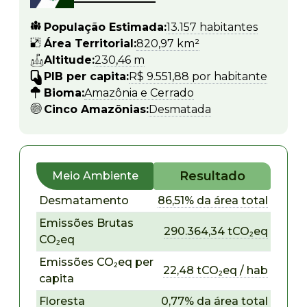
População Estimada:
13.157 habitantes
Área Territorial:
820,97 km²
Altitude:
230,46 m
PIB per capita:
R$ 9.551,88 por habitante
Bioma:
Amazônia e Cerrado
Cinco Amazônias:
Desmatada
Resultado
Meio Ambiente
Desmatamento
86,51% da área total
Emissões Brutas
290.364,34 tCO₂eq
CO₂eq
Emissões CO₂eq per
22,48 tCO₂eq / hab
capita
Floresta
0,77% da área total