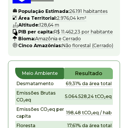
População Estimada:
26.191 habitantes
Área Territorial:
2.976,04 km²
Altitude:
128,64 m
PIB per capita:
R$ 11.462,23 por habitante
Bioma:
Amazônia e Cerrado
Cinco Amazônias:
Não florestal (Cerrado)
Resultado
Meio Ambiente
Desmatamento
69,31% da área total
Emissões Brutas
5.064.528,24 tCO₂eq
CO₂eq
Emissões CO₂eq per
198,48 tCO₂eq / hab
capita
Floresta
17,61% da área total