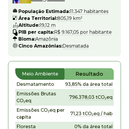
População Estimada:
11.347 habitantes
Área Territorial:
805,19 km²
Altitude:
19,12 m
PIB per capita:
R$ 9.167,05 por habitante
Bioma:
Amazônia
Cinco Amazônias:
Desmatada
Resultado
Meio Ambiente
Desmatamento
93,85% da área total
Emissões Brutas
796.378,03 tCO₂eq
CO₂eq
Emissões CO₂eq per
71,23 tCO₂eq / hab
capita
Floresta
0% da área total