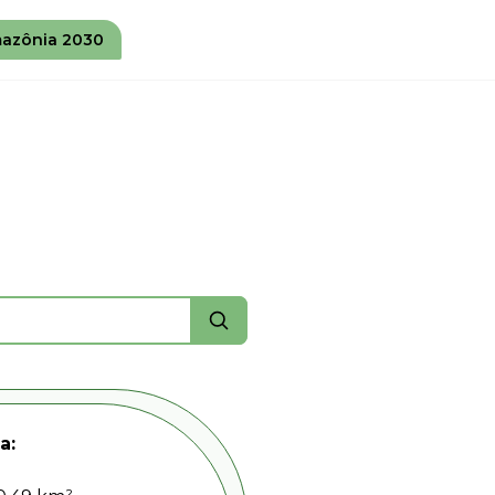
azônia 2030
a: