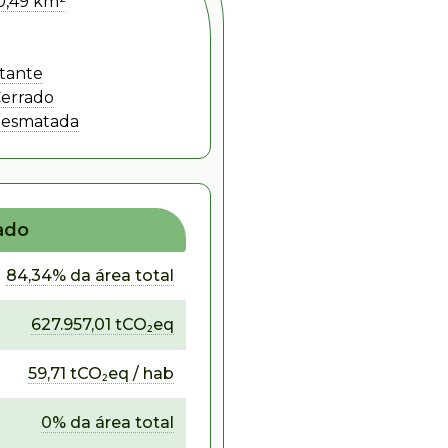
90,49 km²
itante
Cerrado
esmatada
ado
84,34% da área total
627.957,01 tCO₂eq
59,71 tCO₂eq / hab
0% da área total