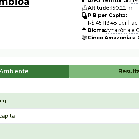
mbioá
Área Territorial:
1.1
Altitude:
150,22 m
PIB per Capita:
R$ 45.113,48 por hab
Bioma:
Amazônia e 
Cinco Amazônias:
D
 Ambiente
Result
₂eq
capita