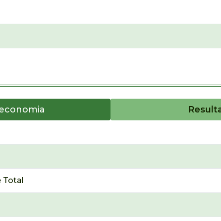
oeconomia
Result
 Total