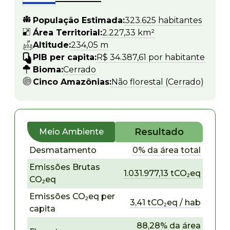
População Estimada:
323.625 habitantes
Área Territorial:
2.227,33 km²
Altitude:
234,05 m
PIB per capita:
R$ 34.387,61 por habitante
Bioma:
Cerrado
Cinco Amazônias:
Não florestal (Cerrado)
Resultado
Meio Ambiente
Desmatamento
0% da área total
Emissões Brutas
1.031.977,13 tCO₂eq
CO₂eq
Emissões CO₂eq per
3,41 tCO₂eq / hab
capita
88,28% da área