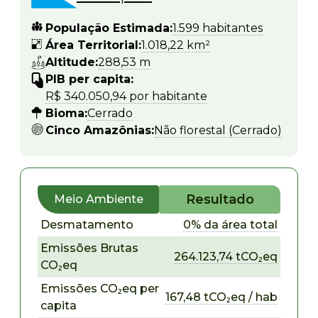
População Estimada:
1.599 habitantes
Área Territorial:
1.018,22 km²
Altitude:
288,53 m
PIB per capita:
R$ 340.050,94 por habitante
Bioma:
Cerrado
Cinco Amazônias:
Não florestal (Cerrado)
Resultado
Meio Ambiente
Desmatamento
0% da área total
Emissões Brutas
264.123,74 tCO₂eq
CO₂eq
Emissões CO₂eq per
167,48 tCO₂eq / hab
capita