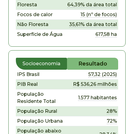
Floresta
64,39% da área total
Focos de calor
15 (nº de focos)
Não Floresta
35,61% da área total
Superfície de Água
617,58 ha
Resultado
Socioeconomia
IPS Brasil
57,32 (2025)
PIB Real
R$ 536,26 milhões
População
1.577 habitantes
Residente Total
População Rural
28%
População Urbana
72%
População abaixo