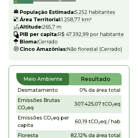
População Estimada:
5.252 habitantes
Área Territorial:
1.258,77 km²
Altitude:
265,7 m
PIB per capita:
R$ 47.392,99 por habitante
Bioma:
Cerrado
Cinco Amazônias:
Não florestal (Cerrado)
Resultado
Meio Ambiente
Desmatamento
0% da área total
Emissões Brutas
307.425,07 tCO₂eq
CO₂eq
Emissões CO₂eq per
60,19 tCO₂eq / hab
capita
Floresta
82,12% da área total