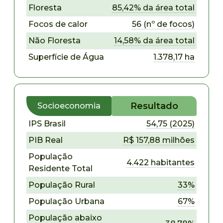
Floresta
85,42% da área total
Focos de calor
56 (nº de focos)
Não Floresta
14,58% da área total
Superfície de Água
1.378,17 ha
Resultado
Socioeconomia
IPS Brasil
54,75 (2025)
PIB Real
R$ 157,88 milhões
População
4.422 habitantes
Residente Total
População Rural
33%
População Urbana
67%
População abaixo