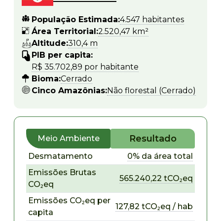
População Estimada:
4.547 habitantes
Área Territorial:
2.520,47 km²
Altitude:
310,4 m
PIB per capita:
R$ 35.702,89 por habitante
Bioma:
Cerrado
Cinco Amazônias:
Não florestal (Cerrado)
Resultado
Meio Ambiente
Desmatamento
0% da área total
Emissões Brutas
565.240,22 tCO₂eq
CO₂eq
Emissões CO₂eq per
127,82 tCO₂eq / hab
capita