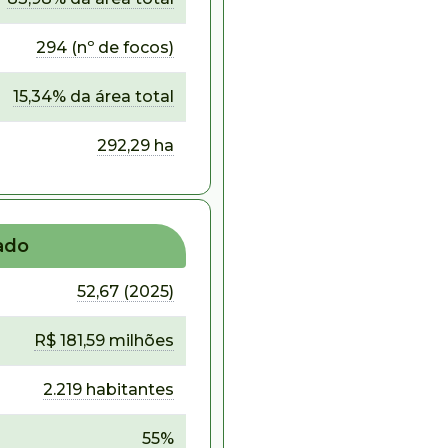
294 (nº de focos)
15,34% da área total
292,29 ha
ado
52,67 (2025)
R$ 181,59 milhões
2.219 habitantes
55%