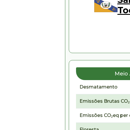
To
Meio
Desmatamento
Emissões Brutas CO
Emissões CO₂eq per 
Floresta