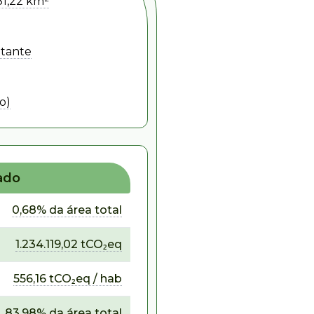
81,22 km²
itante
o)
ado
0,68% da área total
1.234.119,02 tCO₂eq
556,16 tCO₂eq / hab
83,98% da área total