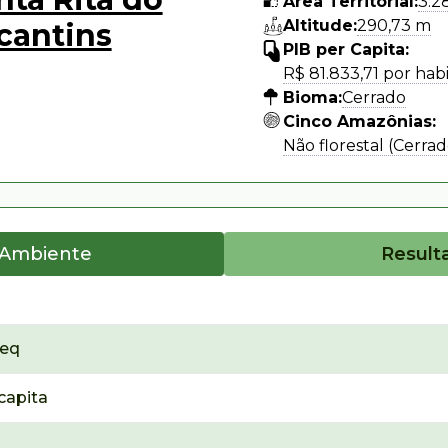
Área Territorial:
3.2
Altitude:
290,73 m
cantins
PIB per Capita:
R$ 81.833,71 por hab
Bioma:
Cerrado
Cinco Amazônias:
Não florestal (Cerrad
 Ambiente
Result
₂eq
capita