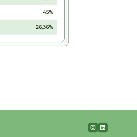
45%
26,36%