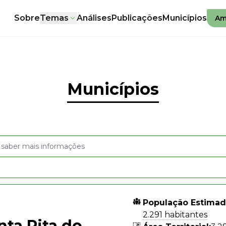
Sobre
Temas
Análises
Publicações
Municípios
Am
Municípios
População Estimad
2.291 habitantes
nta Rita do