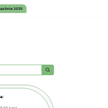
azônia 2030
a: