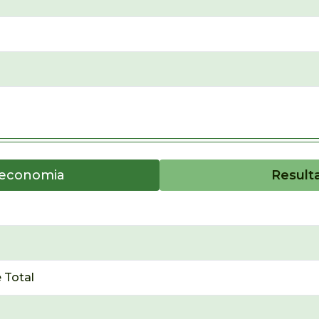
oeconomia
Result
 Total