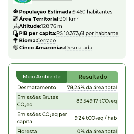
População Estimada:
9.460 habitantes
Área Territorial:
301 km²
Altitude:
128,76 m
PIB per capita:
R$ 10.373,61 por habitante
Bioma:
Cerrado
Cinco Amazônias:
Desmatada
Resultado
Meio Ambiente
Desmatamento
78,24% da área total
Emissões Brutas
83.549,17 tCO₂eq
CO₂eq
Emissões CO₂eq per
9,24 tCO₂eq / hab
capita
Floresta
0% da área total