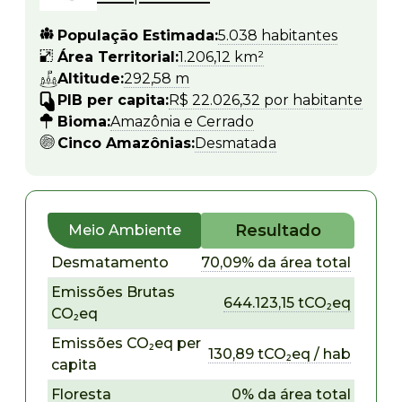
População Estimada:
5.038 habitantes
Área Territorial:
1.206,12 km²
Altitude:
292,58 m
PIB per capita:
R$ 22.026,32 por habitante
Bioma:
Amazônia e Cerrado
Cinco Amazônias:
Desmatada
Resultado
Meio Ambiente
Desmatamento
70,09% da área total
Emissões Brutas
644.123,15 tCO₂eq
CO₂eq
Emissões CO₂eq per
130,89 tCO₂eq / hab
capita
Floresta
0% da área total