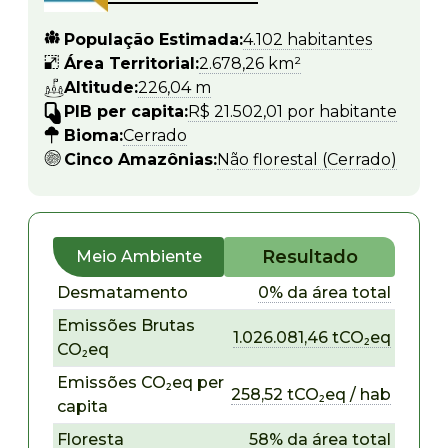
População Estimada:
4.102 habitantes
Área Territorial:
2.678,26 km²
Altitude:
226,04 m
PIB per capita:
R$ 21.502,01 por habitante
Bioma:
Cerrado
Cinco Amazônias:
Não florestal (Cerrado)
Resultado
Meio Ambiente
Desmatamento
0% da área total
Emissões Brutas
1.026.081,46 tCO₂eq
CO₂eq
Emissões CO₂eq per
258,52 tCO₂eq / hab
capita
Floresta
58% da área total