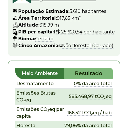
População Estimada:
3.610 habitantes
Área Territorial:
917,63 km²
Altitude:
315,99 m
PIB per capita:
R$ 25.620,54 por habitante
Bioma:
Cerrado
Cinco Amazônias:
Não florestal (Cerrado)
Resultado
Meio Ambiente
Desmatamento
0% da área total
Emissões Brutas
585.468,97 tCO₂eq
CO₂eq
Emissões CO₂eq per
166,52 tCO₂eq / hab
capita
Floresta
79,06% da área total