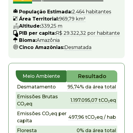
População Estimada:
2.464 habitantes
Área Territorial:
969,79 km²
Altitude:
339,25 m
PIB per capita:
R$ 29.322,32 por habitante
Bioma:
Amazônia
Cinco Amazônias:
Desmatada
Resultado
Meio Ambiente
Desmatamento
95,74% da área total
Emissões Brutas
1.197.095,07 tCO₂eq
CO₂eq
Emissões CO₂eq per
497,96 tCO₂eq / hab
capita
Floresta
0% da área total