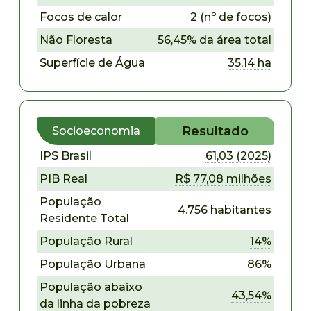
Focos de calor
2 (nº de focos)
Não Floresta
56,45% da área total
Superfície de Água
35,14 ha
Resultado
Socioeconomia
IPS Brasil
61,03 (2025)
PIB Real
R$ 77,08 milhões
População
4.756 habitantes
Residente Total
População Rural
14%
População Urbana
86%
População abaixo
43,54%
da linha da pobreza