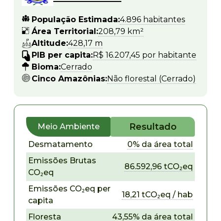
População Estimada:
4.896 habitantes
Área Territorial:
208,79 km²
Altitude:
428,17 m
PIB per capita:
R$ 16.207,45 por habitante
Bioma:
Cerrado
Cinco Amazônias:
Não florestal (Cerrado)
Resultado
Meio Ambiente
Desmatamento
0% da área total
Emissões Brutas
86.592,96 tCO₂eq
CO₂eq
Emissões CO₂eq per
18,21 tCO₂eq / hab
capita
Floresta
43,55% da área total