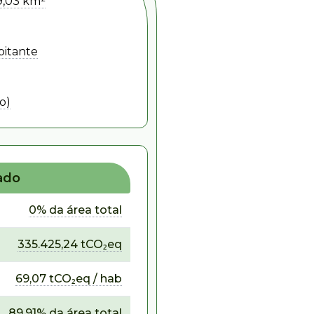
59,03 km²
bitante
o)
ado
0% da área total
335.425,24 tCO₂eq
69,07 tCO₂eq / hab
89,91% da área total