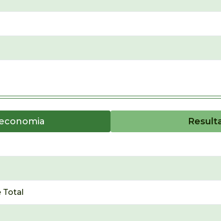
oeconomia
Result
 Total