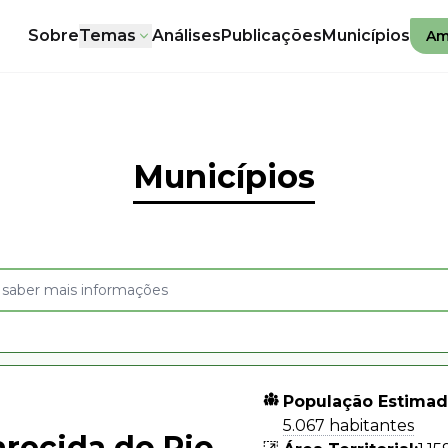
Sobre
Temas
Análises
Publicações
Municípios
Am
Municípios
População Estimad
5.067 habitantes
recida do Rio