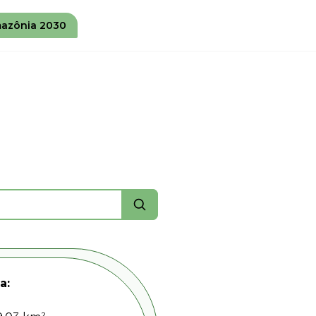
azônia 2030
a: