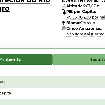
Área Territorial:
1.1
Altitude:
267,07 m
gro
PIB per Capita:
R$ 53.084,88 por ha
Bioma:
Cerrado
Cinco Amazônias:
Não florestal (Cerrad
 Ambiente
Result
₂eq
capita