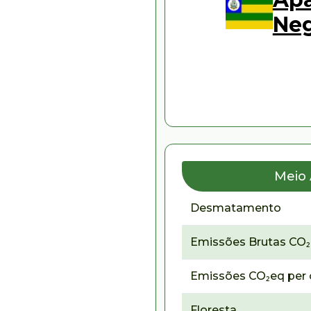
Ne
Meio
Desmatamento
Emissões Brutas CO
Emissões CO₂eq per 
Floresta