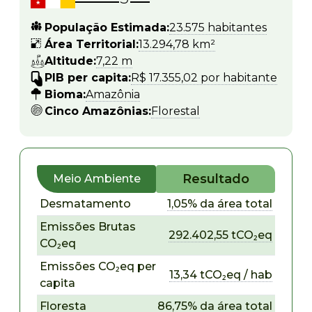
População Estimada:
23.575 habitantes
Área Territorial:
13.294,78 km²
Altitude:
7,22 m
PIB per capita:
R$ 17.355,02 por habitante
Bioma:
Amazônia
Cinco Amazônias:
Florestal
Resultado
Meio Ambiente
Desmatamento
1,05% da área total
Emissões Brutas
292.402,55 tCO₂eq
CO₂eq
Emissões CO₂eq per
13,34 tCO₂eq / hab
capita
Floresta
86,75% da área total