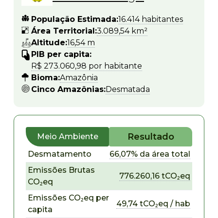
População Estimada:
16.414 habitantes
Área Territorial:
3.089,54 km²
Altitude:
16,54 m
PIB per capita:
R$ 273.060,98 por habitante
Bioma:
Amazônia
Cinco Amazônias:
Desmatada
Resultado
Meio Ambiente
Desmatamento
66,07% da área total
Emissões Brutas
776.260,16 tCO₂eq
CO₂eq
Emissões CO₂eq per
49,74 tCO₂eq / hab
capita