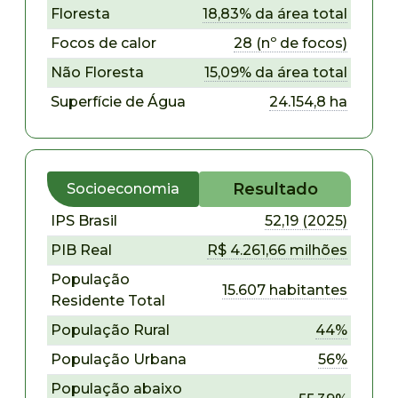
Floresta
18,83% da área total
Focos de calor
28 (nº de focos)
Não Floresta
15,09% da área total
Superfície de Água
24.154,8 ha
Resultado
Socioeconomia
IPS Brasil
52,19 (2025)
PIB Real
R$ 4.261,66 milhões
População
15.607 habitantes
Residente Total
População Rural
44%
População Urbana
56%
População abaixo