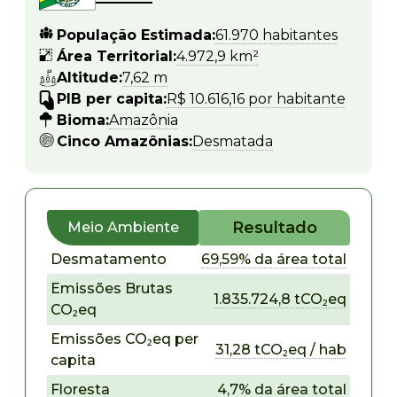
População Estimada:
61.970 habitantes
Área Territorial:
4.972,9 km²
Altitude:
7,62 m
PIB per capita:
R$ 10.616,16 por habitante
Bioma:
Amazônia
Cinco Amazônias:
Desmatada
Resultado
Meio Ambiente
Desmatamento
69,59% da área total
Emissões Brutas
1.835.724,8 tCO₂eq
CO₂eq
Emissões CO₂eq per
31,28 tCO₂eq / hab
capita
Floresta
4,7% da área total