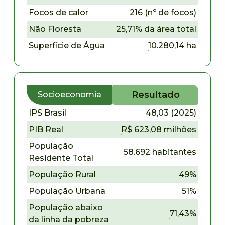
Focos de calor
216 (nº de focos)
Não Floresta
25,71% da área total
Superfície de Água
10.280,14 ha
Resultado
Socioeconomia
IPS Brasil
48,03 (2025)
PIB Real
R$ 623,08 milhões
População
58.692 habitantes
Residente Total
População Rural
49%
População Urbana
51%
População abaixo
71,43%
da linha da pobreza