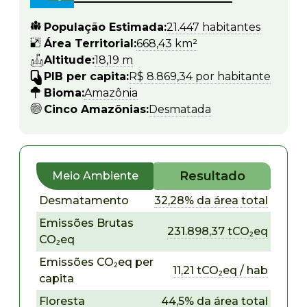
População Estimada:
21.447 habitantes
Área Territorial:
668,43 km²
Altitude:
18,19 m
PIB per capita:
R$ 8.869,34 por habitante
Bioma:
Amazônia
Cinco Amazônias:
Desmatada
Resultado
Meio Ambiente
Desmatamento
32,28% da área total
Emissões Brutas
231.898,37 tCO₂eq
CO₂eq
Emissões CO₂eq per
11,21 tCO₂eq / hab
capita
Floresta
44,5% da área total