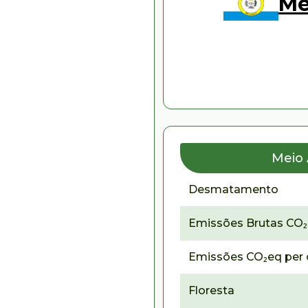
Me
Meio
Desmatamento
Emissões Brutas CO
Emissões CO₂eq per 
Floresta