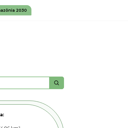
azônia 2030
a: