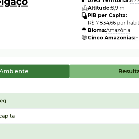
lgaço
Área Territorial:
6.7
Altitude:
8,9 m
PIB per Capita:
R$ 7.834,66 por habi
Bioma:
Amazônia
Cinco Amazônias:
F
 Ambiente
Result
₂eq
capita