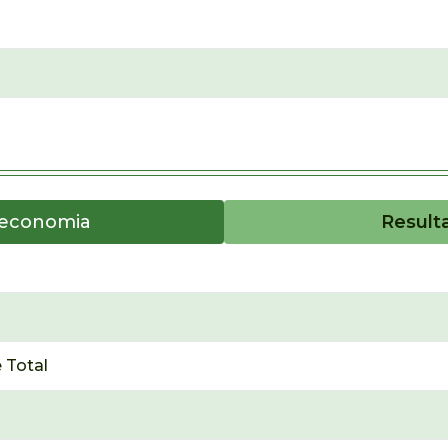
oeconomia
Result
 Total