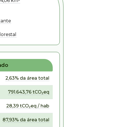
74,06 km²
tante
lorestal
ado
2,63% da área total
791.643,76 tCO₂eq
28,39 tCO₂eq / hab
87,93% da área total