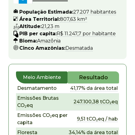
População Estimada:
27.207 habitantes
Área Territorial:
807,63 km²
Altitude:
21,23 m
PIB per capita:
R$ 11.247,7 por habitante
Bioma:
Amazônia
Cinco Amazônias:
Desmatada
Resultado
Meio Ambiente
Desmatamento
41,17% da área total
Emissões Brutas
247.100,38 tCO₂eq
CO₂eq
Emissões CO₂eq per
9,51 tCO₂eq / hab
capita
Floresta
34,14% da área total