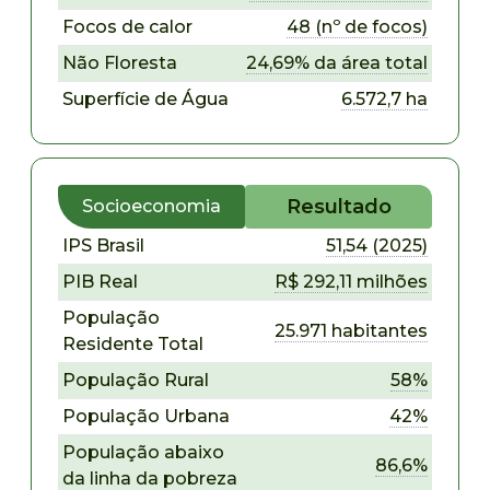
Focos de calor
48 (nº de focos)
Não Floresta
24,69% da área total
Superfície de Água
6.572,7 ha
Resultado
Socioeconomia
IPS Brasil
51,54 (2025)
PIB Real
R$ 292,11 milhões
População
25.971 habitantes
Residente Total
População Rural
58%
População Urbana
42%
População abaixo
86,6%
da linha da pobreza