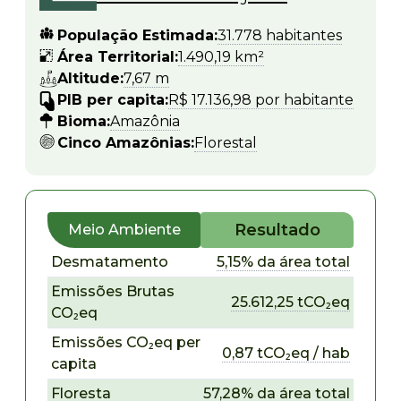
População Estimada:
31.778 habitantes
Área Territorial:
1.490,19 km²
Altitude:
7,67 m
PIB per capita:
R$ 17.136,98 por habitante
Bioma:
Amazônia
Cinco Amazônias:
Florestal
Resultado
Meio Ambiente
Desmatamento
5,15% da área total
Emissões Brutas
25.612,25 tCO₂eq
CO₂eq
Emissões CO₂eq per
0,87 tCO₂eq / hab
capita
Floresta
57,28% da área total