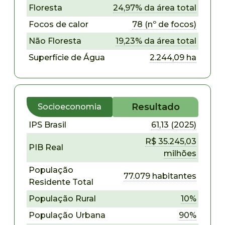
Floresta
24,97% da área total
Focos de calor
78 (nº de focos)
Não Floresta
19,23% da área total
Superfície de Água
2.244,09 ha
Resultado
Socioeconomia
IPS Brasil
61,13 (2025)
R$ 35.245,03
PIB Real
milhões
População
77.079 habitantes
Residente Total
População Rural
10%
População Urbana
90%