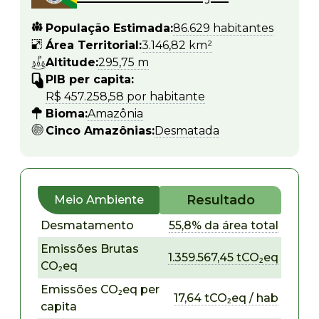
População Estimada:
86.629 habitantes
Área Territorial:
3.146,82 km²
Altitude:
295,75 m
PIB per capita:
R$ 457.258,58 por habitante
Bioma:
Amazônia
Cinco Amazônias:
Desmatada
Resultado
Meio Ambiente
Desmatamento
55,8% da área total
Emissões Brutas
1.359.567,45 tCO₂eq
CO₂eq
Emissões CO₂eq per
17,64 tCO₂eq / hab
capita