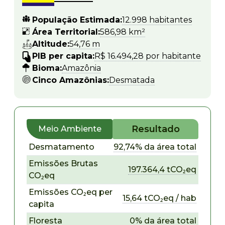
População Estimada:
12.998 habitantes
Área Territorial:
586,98 km²
Altitude:
54,76 m
PIB per capita:
R$ 16.494,28 por habitante
Bioma:
Amazônia
Cinco Amazônias:
Desmatada
Resultado
Meio Ambiente
Desmatamento
92,74% da área total
Emissões Brutas
197.364,4 tCO₂eq
CO₂eq
Emissões CO₂eq per
15,64 tCO₂eq / hab
capita
Floresta
0% da área total