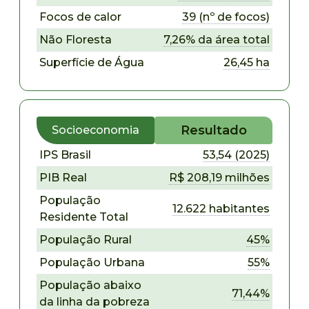
Focos de calor
39 (nº de focos)
Não Floresta
7,26% da área total
Superfície de Água
26,45 ha
Resultado
Socioeconomia
IPS Brasil
53,54 (2025)
PIB Real
R$ 208,19 milhões
População
12.622 habitantes
Residente Total
População Rural
45%
População Urbana
55%
População abaixo
71,44%
da linha da pobreza