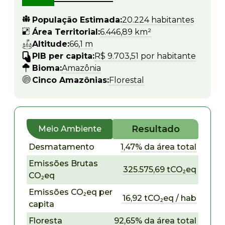
População Estimada:
20.224 habitantes
Área Territorial:
6.446,89 km²
Altitude:
66,1 m
PIB per capita:
R$ 9.703,51 por habitante
Bioma:
Amazônia
Cinco Amazônias:
Florestal
Resultado
Meio Ambiente
Desmatamento
1,47% da área total
Emissões Brutas
325.575,69 tCO₂eq
CO₂eq
Emissões CO₂eq per
16,92 tCO₂eq / hab
capita
Floresta
92,65% da área total