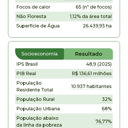
Focos de calor
65 (nº de focos)
Não Floresta
1,12% da área total
Superfície de Água
26.439,93 ha
Resultado
Socioeconomia
IPS Brasil
48,9 (2025)
PIB Real
R$ 136,61 milhões
População
10.937 habitantes
Residente Total
População Rural
32%
População Urbana
68%
População abaixo
76,77%
da linha da pobreza