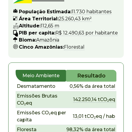
População Estimada:
11.730 habitantes
Área Territorial:
25.260,43 km²
Altitude:
112,65 m
PIB per capita:
R$ 12.490,63 por habitante
Bioma:
Amazônia
Cinco Amazônias:
Florestal
Resultado
Meio Ambiente
Desmatamento
0,56% da área total
Emissões Brutas
142.250,14 tCO₂eq
CO₂eq
Emissões CO₂eq per
13,01 tCO₂eq / hab
capita
Floresta
98,32% da área total