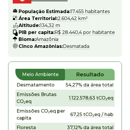
População Estimada:
17.455 habitantes
Área Territorial:
2.604,42 km²
Altitude:
134,32 m
PIB per capita:
R$ 28.440,4 por habitante
Bioma:
Amazônia
Cinco Amazônias:
Desmatada
Resultado
Meio Ambiente
Desmatamento
54,27% da área total
Emissões Brutas
1.122.578,63 tCO₂eq
CO₂eq
Emissões CO₂eq per
67,25 tCO₂eq / hab
capita
Floresta
37,12% da área total