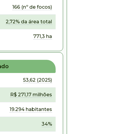
166 (nº de focos)
2,72% da área total
771,3 ha
ado
53,62 (2025)
R$ 271,17 milhões
19.294 habitantes
34%