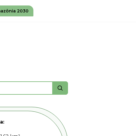
azônia 2030
a: