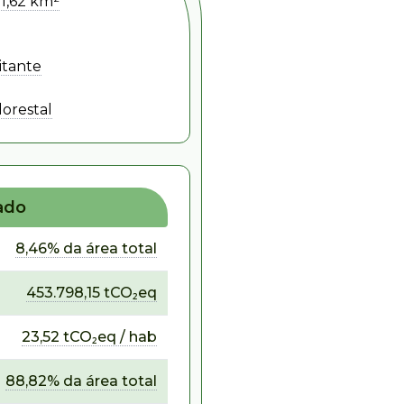
51,62 km²
itante
lorestal
ado
8,46% da área total
453.798,15 tCO₂eq
23,52 tCO₂eq / hab
88,82% da área total