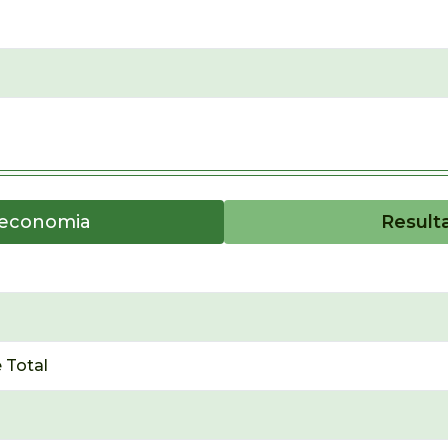
oeconomia
Result
 Total