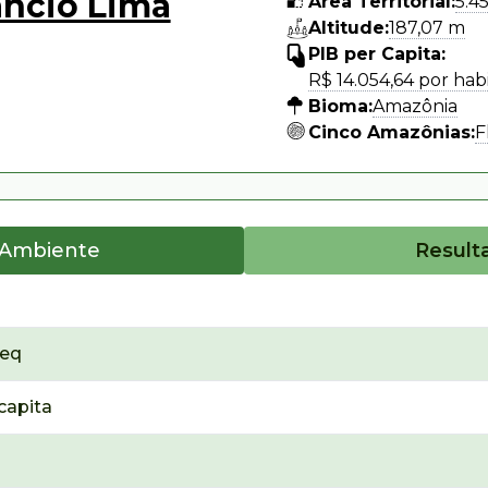
ncio Lima
Área Territorial:
5.4
Altitude:
187,07 m
PIB per Capita:
R$ 14.054,64 por hab
Bioma:
Amazônia
Cinco Amazônias:
F
 Ambiente
Result
₂eq
capita