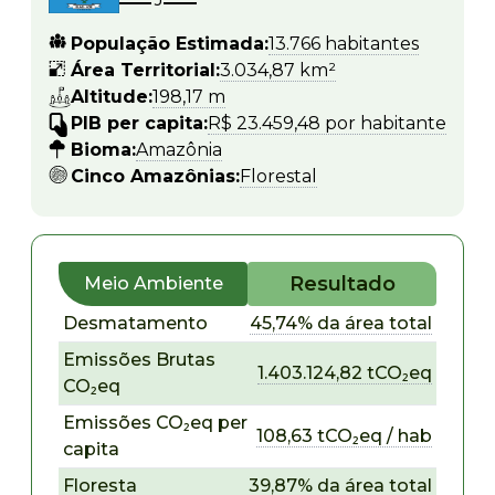
População Estimada:
13.766 habitantes
Área Territorial:
3.034,87 km²
Altitude:
198,17 m
PIB per capita:
R$ 23.459,48 por habitante
Bioma:
Amazônia
Cinco Amazônias:
Florestal
Resultado
Meio Ambiente
Desmatamento
45,74% da área total
Emissões Brutas
1.403.124,82 tCO₂eq
CO₂eq
Emissões CO₂eq per
108,63 tCO₂eq / hab
capita
Floresta
39,87% da área total