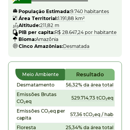
População Estimada:
9.740 habitantes
Área Territorial:
1.191,88 km²
Altitude:
211,82 m
PIB per capita:
R$ 28.647,24 por habitante
Bioma:
Amazônia
Cinco Amazônias:
Desmatada
Resultado
Meio Ambiente
Desmatamento
56,32% da área total
Emissões Brutas
529.714,73 tCO₂eq
CO₂eq
Emissões CO₂eq per
57,36 tCO₂eq / hab
capita
Floresta
25,34% da área total